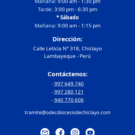
Mañana:
9:00 am - 1:30 pm
Tarde:
3:00 pm - 6:30 pm
* Sábado
Mañana:
9:00 am - 1:15 pm
Dirección:
Calle Leticia N° 318, Chiclayo
Lambayeque - Perú
Contáctenos:
-
997 649 740
-
997 280 121
-
940 770 606
tramite@odecdiocesisdechiclayo.com