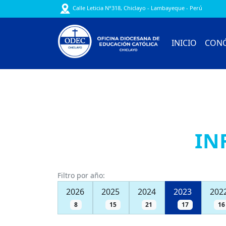
Calle Leticia N°318, Chiclayo - Lambayeque - Perú
INICIO
CON
IN
Filtro por año:
2026
2025
2024
2023
202
8
15
21
17
16