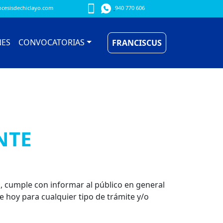
cesisdechiclayo.com
940 770 606
NES
CONVOCATORIAS
FRANCISCUS
NTE
o, cumple con informar al público en general
e hoy para cualquier tipo de trámite y/o