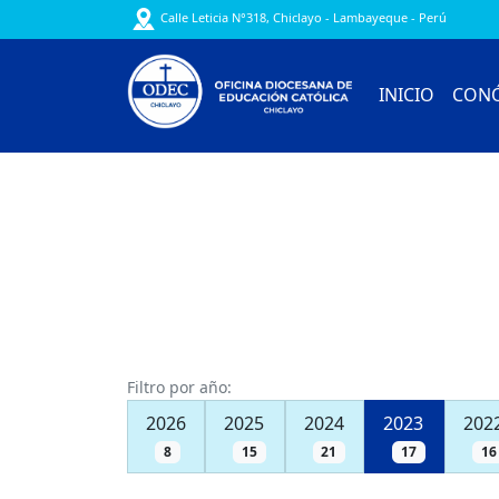
Calle Leticia N°318, Chiclayo - Lambayeque - Perú
INICIO
CON
Filtro por año:
2026
2025
2024
2023
202
8
15
21
17
16