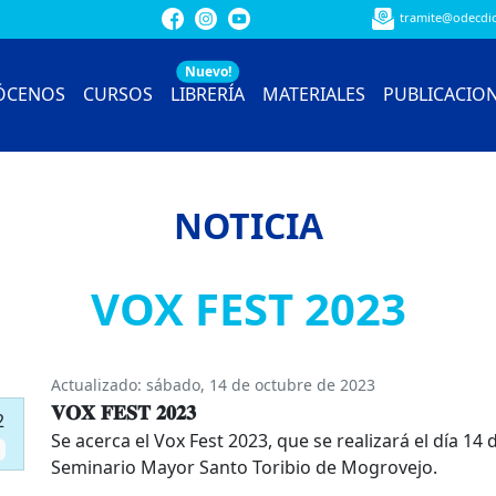
tramite@odecdio
Nuevo!
ÓCENOS
CURSOS
LIBRERÍA
MATERIALES
PUBLICACIO
NOTICIA
VOX FEST 2023
Actualizado:
sábado, 14 de octubre de 2023
𝐕𝐎𝐗 𝐅𝐄𝐒𝐓 𝟐𝟎𝟐𝟑
2
Se acerca el Vox Fest 2023, que se realizará el día 14
Seminario Mayor Santo Toribio de Mogrovejo.