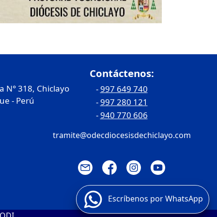
Contáctenos:
ia N° 318, Chiclayo
-
997 649 740
e - Perú
-
997 280 121
-
940 770 606
tramite@odecdiocesisdechiclayo.com
Escríbenos por WhatsApp
 ODI.