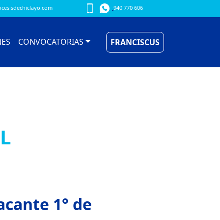
cesisdechiclayo.com
940 770 606
NES
CONVOCATORIAS
FRANCISCUS
L
acante 1° de