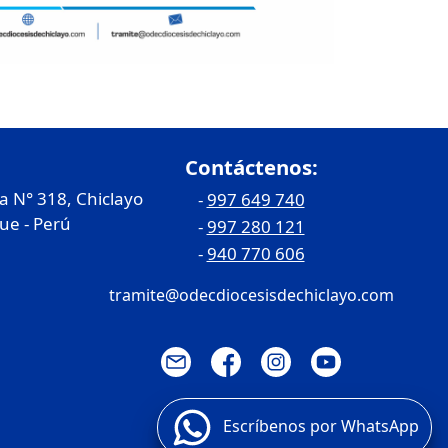
Contáctenos:
ia N° 318, Chiclayo
-
997 649 740
e - Perú
-
997 280 121
-
940 770 606
tramite@odecdiocesisdechiclayo.com
Escríbenos por WhatsApp