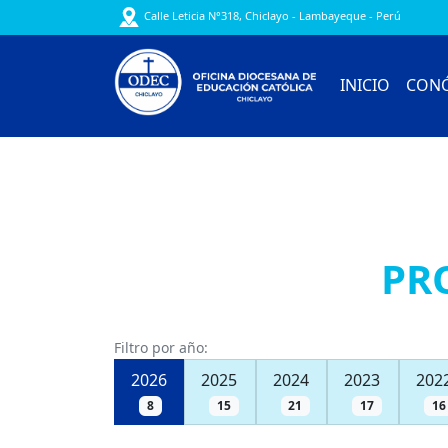
Calle Leticia N°318, Chiclayo - Lambayeque - Perú
INICIO
CON
PR
Filtro por año:
2026
2025
2024
2023
202
8
15
21
17
16